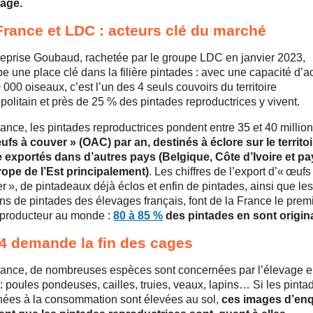
vage.
France et LDC : acteurs clé du marché
reprise Goubaud, rachetée par le groupe LDC en janvier 2023,
e une place clé dans la filière pintades : avec une capacité d’a
 000 oiseaux, c’est l’un des 4 seuls couvoirs du territoire
politain et près de 25 % des pintades reproductrices y vivent.
ance, les pintades reproductrices pondent entre 35 et 40 millio
ufs à couver » (OAC) par an, destinés à éclore sur le territo
e exportés dans d’autres pays (Belgique, Côte d’Ivoire et p
ope de l’Est principalement)
. Les chiffres de l’export d’« œufs
r », de pintadeaux déjà éclos et enfin de pintades, ainsi que le
ons de pintades des élevages français, font de la France le prem
producteur au monde :
80 à 85 %
des pintades en sont origin
4 demande la fin des cages
ance, de nombreuses espèces sont concernées par l’élevage 
: poules pondeuses, cailles, truies, veaux, lapins… Si les pinta
nées à la consommation sont élevées au sol,
ces images d’en