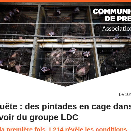
Le 10
uête : des pintades en cage dan
voir du groupe LDC
la première fois, L214 révèle les conditions