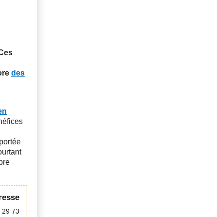
Ces
ore
des
en
néfices
 portée
ourtant
bre
resse
 29 73