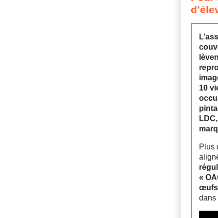
d’éle
L’ass
couv
lèven
repro
image
10 v
occu
pinta
LDC, 
marq
Plus 
align
régul
« OA
œufs
dans 