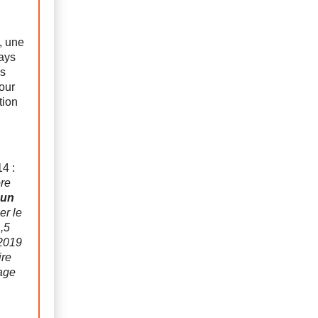
, une
pays
es
our
tion
4 :
ore
cun
er le
,5
 2019
ire
vage