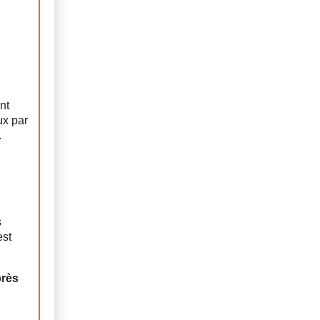
nt
ux par
.
s
est
près