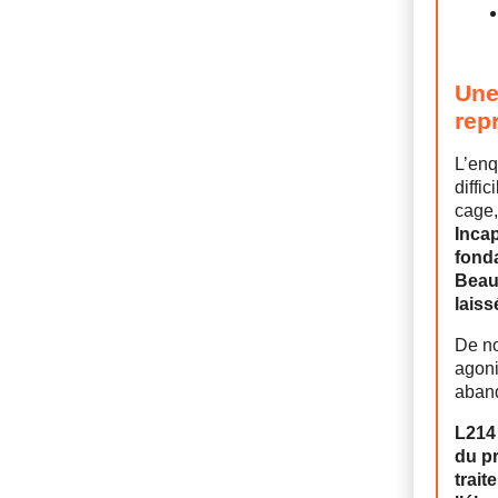
Une
rep
L’enq
diffi
cage,
Incap
fonda
Beau
laiss
De no
agoni
aband
L214
du pr
trai