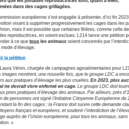
ent que les pintades reproductrices sont, quant à elles,
rmées dans des cages grillagées.
mmission européenne s’est engagée à présenter, d’ici fin 2023
sition visant à supprimer progressivement les cages dans les 
Union, mais il est possible que certaines filières, comme celle d
des reproductrices, en soient exclues. L214 lance une pétition p
nder à ce que
tous
les animaux
soient concernés par l’interdic
 mode d’élevage.
r la pétition
Laura Véron, chargée de campagnes agroalimentaires pour L21
 images montrent, une nouvelle fois, que le groupe LDC a enc
rs aux pratiques d’élevage les plus cruelles.
En 2023, plus au
l ne devrait vivre enfermé en cage.
Le groupe LDC doit tourn
ux pires pratiques d’élevage des animaux. Par ailleurs, près d’1
on de personnes ont signé l'Initiative Citoyenne Européenne de
dant la fin des cages : la France doit suivre cette demande cla
itoyens français et européens, et soutenir l’interdiction de l’éle
ge auprès de l’Union européenne, pour tous les animaux, sans
tion.
»