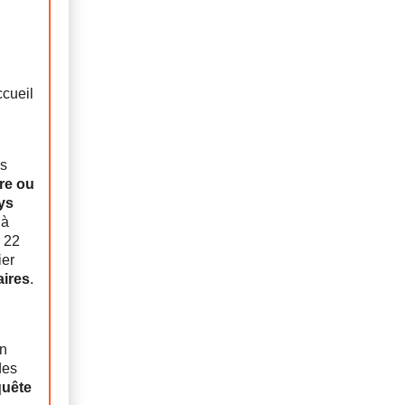
ccueil
ns
ire ou
ays
 à
s 22
ier
aires
.
en
des
quête