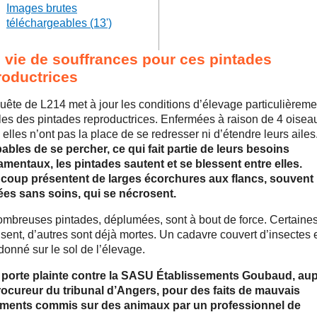
Images brutes
téléchargeables (13')
 vie de souffrances pour ces pintades
roductrices
uête de L214 met à jour les conditions d’élevage particulièreme
ciles des pintades reproductrices. Enfermées à raison de 4 oisea
 elles n’ont pas la place de se redresser ni d’étendre leurs ailes
ables de se percher, ce qui fait partie de leurs besoins
mentaux, les pintades sautent et se blessent entre elles.
coup présentent de larges écorchures aux flancs, souvent
ées sans soins, qui se nécrosent.
mbreuses pintades, déplumées, sont à bout de force. Certaine
sent, d’autres sont déjà mortes. Un cadavre couvert d’insectes 
onné sur le sol de l’élevage.
 porte plainte contre la SASU Établissements Goubaud, au
ocureur du tribunal d’Angers, pour des faits de mauvais
tements commis sur des animaux par un professionnel de