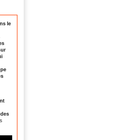
ns le
s
es
sur
ui
upe
es
nt
 des
s