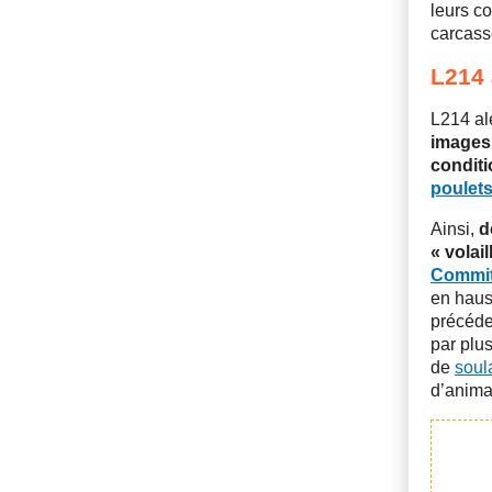
leurs c
carcass
L214 
L214 al
images
conditi
poulet
Ainsi,
d
« volai
Commi
en hauss
précéden
par plu
de
soul
d’anima