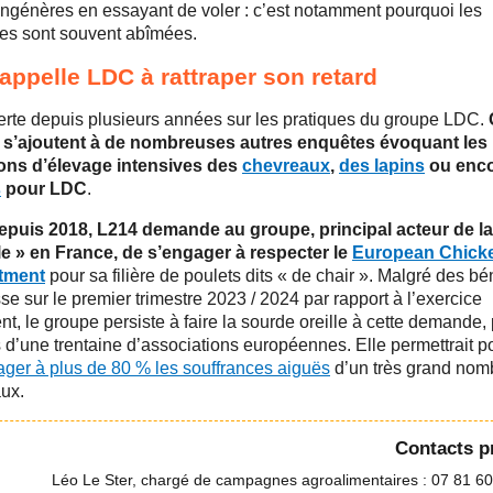
ongénères en essayant de voler : c’est notamment pourquoi les
es sont souvent abîmées.
appelle LDC à rattraper son retard
erte depuis plusieurs années sur les pratiques du groupe LDC.
 s’ajoutent à de nombreuses autres enquêtes évoquant les
ons d’élevage intensives des
chevreaux
,
des lapins
ou enc
s
pour LDC
.
epuis 2018, L214 demande au groupe, principal acteur de la
lle » en France, de s’engager à respecter le
European Chick
tment
pour sa filière de poulets dits « de chair ». Malgré des bé
e sur le premier trimestre 2023 / 2024 par rapport à l’exercice
t, le groupe persiste à faire la sourde oreille à cette demande,
s d’une trentaine d’associations européennes. Elle permettrait p
ager à plus de 80 % les souffrances aiguës
d’un très grand nom
ux.
Contacts p
Léo Le Ster, chargé de campagnes agroalimentaires : 07 81 60