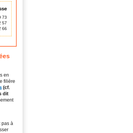
sse
9 73
2 57
2 66
mées
es en
 filière
s
(cf.
 dit
rmement
t pas à
sser