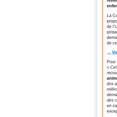
révèl
enfe
La Co
propo
de l’
pinta
dema
de ce
→ Voi
Pour 
«
Ces
recou
anima
dos a
milli
deman
des c
en ca
excep