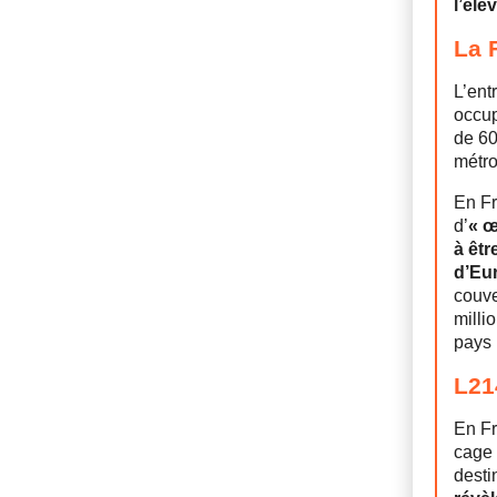
l’éle
La 
L’ent
occup
de 60
métro
En Fr
d’
« œ
à êtr
d’Eur
couve
milli
pays 
L21
En Fr
cage 
desti