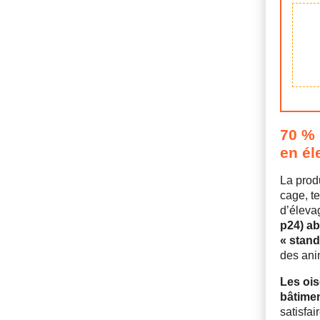
70 % 
en él
La prod
cage, te
d’éleva
p24) ab
« stand
des ani
Les ois
bâtimen
satisfai