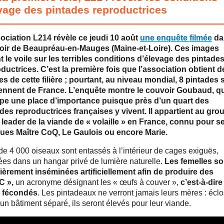
vage des pintades reproductrices
ociation L214 révèle ce jeudi 10 août
une enquête filmée
da
oir de Beaupréau-en-Mauges (Maine-et-Loire). Ces images
t le voile sur les terribles conditions d’élevage des pintade
ductrices. C’est la première fois que l’association obtient d
s de cette filière ; pourtant, au niveau mondial, 8 pintades 
iennent de France. L’enquête montre le couvoir Goubaud, q
pe une place d’importance puisque près d’un quart des
des reproductrices françaises y vivent. Il appartient au gro
leader de la viande de « volaille » en France, connu pour s
ues Maître CoQ, Le Gaulois ou encore Marie.
de 4 000 oiseaux sont entassés à l’intérieur de cages exiguës,
ées dans un hangar privé de lumière naturelle.
Les femelles so
ièrement inséminées artificiellement afin de produire des
C »,
un acronyme désignant les « œufs à couver »,
c’est-à-dire
 fécondés
. Les pintadeaux ne verront jamais leurs mères : éclo
un bâtiment séparé, ils seront élevés pour leur viande.