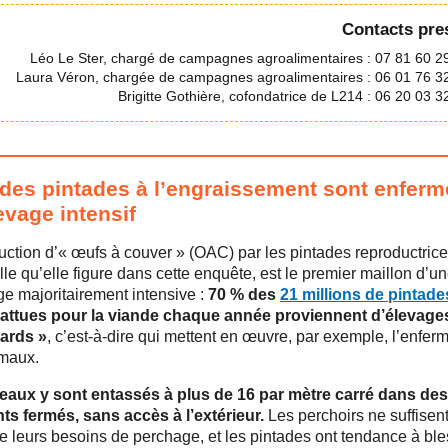
Contacts pre
Léo Le Ster, chargé de campagnes agroalimentaires : 07 81 60 2
Laura Véron, chargée de campagnes agroalimentaires : 06 01 76 3
Brigitte Gothière, cofondatrice de L214 : 06 20 03 3
des pintades à l’engraissement sont enfer
evage intensif
uction d’« œufs à couver » (OAC) par les pintades reproductric
lle qu’elle figure dans cette enquête, est le premier maillon d’une
ge majoritairement intensive :
70 % des
21 millions de pintade
attues pour la viande chaque année proviennent d’élevages
ards »
, c’est-à-dire qui mettent en œuvre, par exemple, l’enfe
maux.
eaux y sont entassés à plus de 16 par mètre carré dans des
ts fermés, sans accès à l’extérieur.
Les perchoirs ne suffisen
re leurs besoins de perchage, et les pintades ont tendance à ble