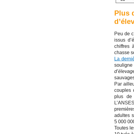
Plus 
d’éle
Peu de ch
issus d’
chiffres
chasse so
La derni
soulign
d’élevag
sauvages
Par aille
couples 
plus de 
L’ANSES 
première
adultes 
5 000 000
Toutes le