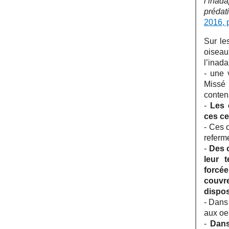
l’inad
prédat
2016, p
Sur le
oisea
l’inada
- une 
Missé 
contena
-
Les 
ces ce
- Ces o
referme
-
Des 
leur t
forcée
couvre
dispos
- Dans
aux oeu
-
Dans