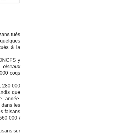
isans tués
 quelques
tués à la
’ONCFS y
s oiseaux
 000 coqs
et 280 000
andis que
ue année.
 dans les
s faisans
560 000 /
aisans sur