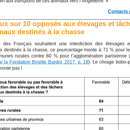
fin aux transports de ces animaux vers l’Angleterre.
»
Contacts 
aux sur 10 opposés aux élevages et lâc
maux destinés à la chasse
des Français souhaitent une interdiction des élevages e
x destinés à la chasse, ce pourcentage monte à 71 % pour l
unes rurales contre 60 % pour l’agglomération parisienne 
 la Fondation Brigitte Bardot, 2017, p. 18
). Le clivage bobo-p
existe pas !