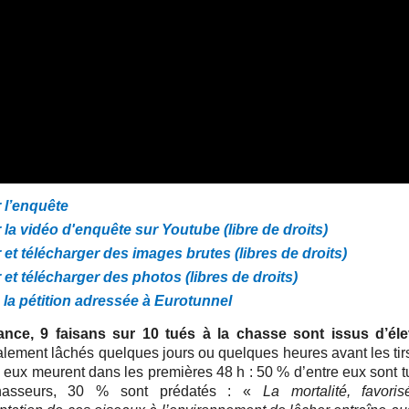
 l’enquête
 la vidéo d'enquête sur Youtube (libre de droits)
 et télécharger des images brutes (libres de droits)
 et télécharger des photos (libres de droits)
 la pétition adressée à Eurotunnel
nce, 9 faisans sur 10 tués à la chasse sont issus d’él
lement lâchés quelques jours ou quelques heures avant les tir
e eux meurent dans les premières 48 h : 50 % d’entre eux sont t
hasseurs, 30 % sont prédatés : «
La mortalité, favori