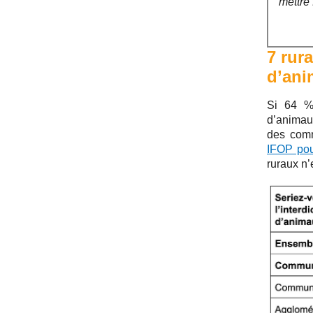
mettre 
7 rur
d’ani
Si 64 % 
d’animau
des comm
IFOP pour
ruraux n’