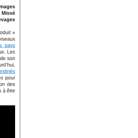
 images
à Missé
levages
oduit »
oiseaux
es pays
se. Les
 de son
urd’hui,
estinés
es pour
ion des
 à être