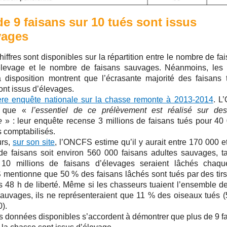
de 9 faisans sur 10 tués sont issus
vages
iffres sont disponibles sur la répartition entre le nombre de fa
élevage et le nombre de faisans sauvages. Néanmoins, les
 à disposition montrent que l’écrasante majorité des faisans 
nt issus d’élevages.
ère enquête nationale sur la chasse remonte à 2013-2014
. L
e que «
l’essentiel de ce prélèvement est réalisé sur de
e
» : leur enquête recense 3 millions de faisans tués pour 40
 comptabilisés.
urs,
sur son site
, l’ONCFS estime qu’il y aurait entre 170 000 
de faisans soit environ 560 000 faisans adultes sauvages, t
10 millions de faisans d’élevages seraient lâchés chaq
mentionne que 50 % des faisans lâchés sont tués par des tirs
s 48 h de liberté. Même si les chasseurs tuaient l’ensemble de
sauvages, ils ne représenteraient que 11 % des oiseaux tués (
).
s données disponibles s’accordent à démontrer que plus de 9 f