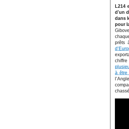
L214 
d’un d
dans l
pour l
Gibove
chaque
prêts 
d’Euro
export
chiffr
plusie
à être
l’Angl
compag
chassé