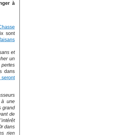
anger à
 Chasse
ix sont
faisans
sans et
cher un
 pertes
as dans
 seront
asseurs
s à une
s grand
yant de
intérêt
 Or dans
ns rien