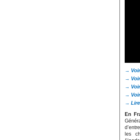
→ Voir
→ Voir
→ Voir
→ Voir
→ Lire
En Fra
Généra
d’entr
les c