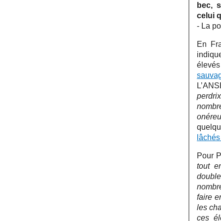
bec, s
celui 
- La p
En Fr
indiqu
élevés
sauvag
L’ANSE
perdri
nombre
onéreu
quelqu
lâchés 
Pour P
tout e
double
nombre
faire 
les cha
ces él