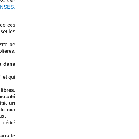
ssi une
NSES,
 de ces
seules
site de
lières,
us dans
ilet qui
libres,
iscuité
ité, un
 de ces
ux.
e dédié
ans le