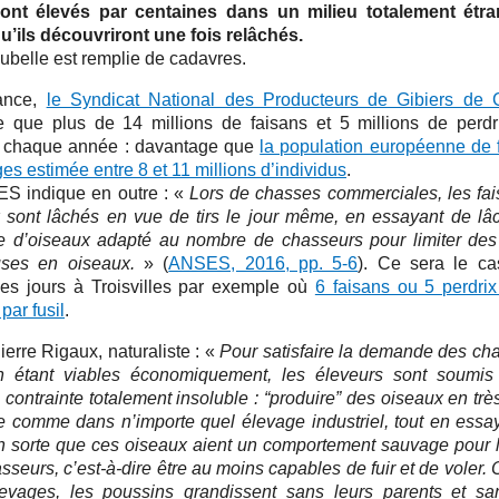
ont élevés par centaines dans un milieu totalement étr
qu’ils découvriront une fois relâchés.
oubelle est remplie de cadavres.
ance,
le Syndicat National des Producteurs de Gibiers de
e que plus de 14 millions de faisans et 5 millions de perdr
 chaque année : davantage que
la population européenne de 
es estimée entre 8 et 11 millions d’individus
.
S indique en outre : «
Lors de chasses commerciales, les fai
x sont lâchés en vue de tirs le jour même, en essayant de lâ
 d’oiseaux adapté au nombre de chasseurs pour limiter des
ses en oiseaux.
» (
ANSES, 2016, pp. 5-6
). Ce sera le c
es jours à Troisvilles par exemple où
6 faisans ou 5 perdrix
par fusil
.
ierre Rigaux, naturaliste : «
Pour satisfaire la demande des ch
n étant viables économiquement, les éleveurs sont soumi
 contrainte totalement insoluble : “produire” des oiseaux en trè
 comme dans n’importe quel élevage industriel, tout en essa
en sorte que ces oiseaux aient un comportement sauvage pour l’
sseurs, c’est-à-dire être au moins capables de fuir et de voler.
evages, les poussins grandissent sans leurs parents et sa