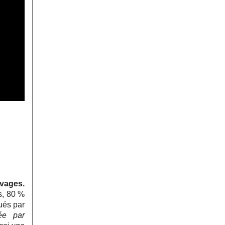
evages.
s, 80 %
ués par
sée par