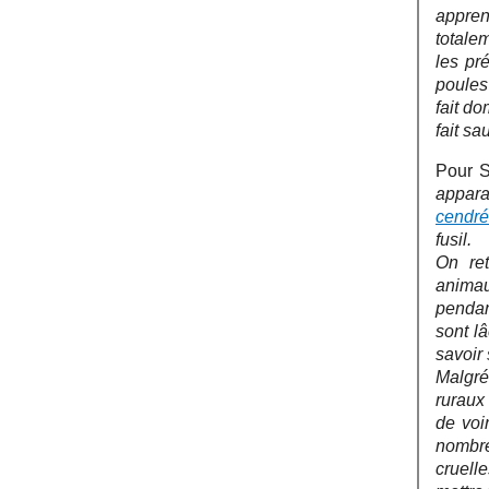
appren
totale
les pr
poules 
fait do
fait sa
Pour S
appara
cendr
fusil.
On re
animau
pendan
sont l
savoir
Malgré
ruraux
de voi
nombre
cruell