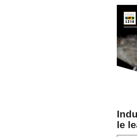
Indu
le l