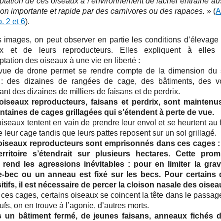
aptation de ces oiseaux à l’environnement de lâcher entraîne au
ion importante et rapide par des carnivores ou des rapaces.
» (
A
. 2 et 6
).
s images, on peut observer en partie les conditions d’élevage
ux et de leurs reproducteurs. Elles expliquent à elles 
ptation des oiseaux à une vie en liberté :
vue de drone permet se rendre compte de la dimension du 
: des dizaines de rangées de cage, des bâtiments, des vo
nt des dizaines de milliers de faisans et de perdrix.
oiseaux reproducteurs, faisans et perdrix, sont mainten
ntaines de cages grillagées qui s’étendent à perte de vue.
iseaux tentent en vain de prendre leur envol et se heurtent au f
 leur cage tandis que leurs pattes reposent sur un sol grillagé.
oiseaux reproducteurs sont emprisonnés dans ces cages : 
erritoire s’étendrait sur plusieurs hectares. Cette prom
 rend les agressions inévitables : pour en limiter la grav
-bec ou un anneau est fixé sur les becs. Pour certains
itifs, il est nécessaire de percer la cloison nasale des oisea
 ces cages, certains oiseaux se coincent la tête dans le passag
fs, on en trouve à l’agonie, d’autres morts.
 un bâtiment fermé, de jeunes faisans, anneaux fichés d