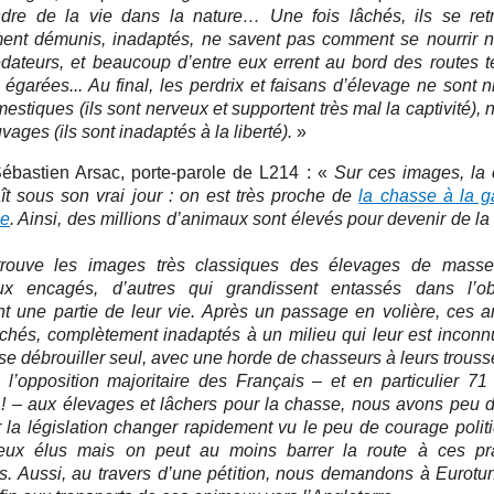
dre de la vie dans la nature… Une fois lâchés, ils se ret
ment démunis, inadaptés, ne savent pas comment se nourrir ni
édateurs, et beaucoup d’entre eux errent au bord des routes t
égarées... Au final, les perdrix et faisans d’élevage ne sont ni
mestiques (ils sont nerveux et supportent très mal la captivité), n
uvages (ils sont inadaptés à la liberté).
»
ébastien Arsac, porte-parole de L214 : «
Sur ces images, la
ît sous son vrai jour : on est très proche de
la chasse à la ga
ée
. Ainsi, des millions d’animaux sont élevés pour devenir de la
trouve les images très classiques des élevages de masse
x encagés, d’autres qui grandissent entassés dans l’ob
t une partie de leur vie. Après un passage en volière, ces 
âchés, complètement inadaptés à un milieu qui leur est inconn
 se débrouiller seul, avec une horde de chasseurs à leurs trouss
 l’opposition majoritaire des Français – et en particulier 7
 ! – aux élevages et lâchers pour la chasse, nous avons peu d
r la législation changer rapidement vu le peu de courage polit
ux élus mais on peut au moins barrer la route à ces pr
es. Aussi, au travers d’une pétition, nous demandons à Eurotu