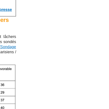
presse
hers
t lâchers
es sondés
(
Sondage
arisiens /