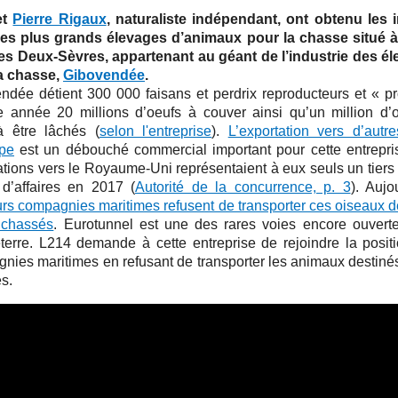
et
Pierre Rigaux
, naturaliste indépendant, ont obtenu les
es plus grands élevages d’animaux pour la chasse situé 
es Deux-Sèvres, appartenant au géant de l’industrie des é
a chasse,
Gibovendée
.
ndée détient 300 000 faisans et perdrix reproducteurs et « pr
 année 20 millions d’oeufs à couver ainsi qu’un million d’
à être lâchés (
selon l'entreprise
).
L’exportation vers d’autr
pe
est un débouché commercial important pour cette entrepri
ations vers le Royaume-Uni représentaient à eux seuls un tiers
e d’affaires en 2017 (
Autorité de la concurrence, p. 3
). Aujo
urs compagnies maritimes refusent de transporter ces oiseaux d
 chassés
. Eurotunnel est une des rares voies encore ouvert
eterre. L214 demande à cette entreprise de rejoindre la posit
nies maritimes en refusant de transporter les animaux destinés
s.