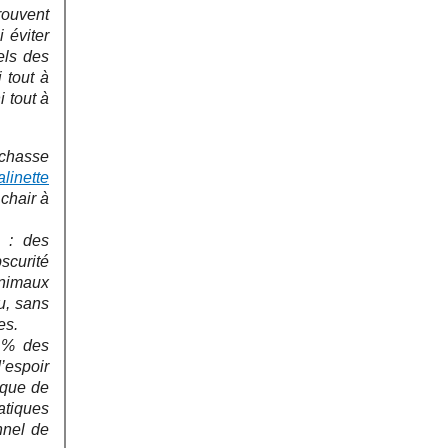
rouvent
 éviter
els des
 tout à
i tout à
 chasse
linette
 chair à
 : des
scurité
animaux
u, sans
es.
1 % des
’espoir
ique de
atiques
nnel de