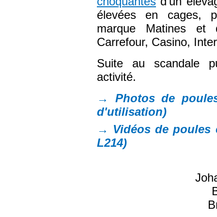
choquantes
d’un élevag
élevées en cages, p
marque Matines et d
Carrefour, Casino, Int
Suite au scandale pu
activité.
→ Photos de poules
d'utilisation)
→ Vidéos de poules 
L214)
Joha
B
B